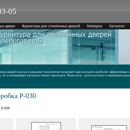
03-05
ые двери
Фурнитура для стеклянных дверей
Metalglas
Каталоги
идуальный подход к каждому покупателю позволяет нам находить наиболее эффективные сх
и, не учитывающие интересы наших партнеров. Наша цель - долгосрочное и взаимовыгодно
робка P-030
 P-030